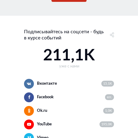
Подписывайтесь на соцсети - будь
в курсе событий
211,1K
уже с нами
Вконтакте
15,1K
Facebook
err.
Ok.ru
1,0K
YouTube
195,0K
Vimeo