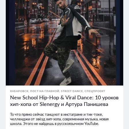
ХАБАРОВСК
ПОСТ НА ГЛАВНОЙ
STREET DANCE
СПЕЦПРОЕКТ
New School Hip-Hop & Viral Dance: 10 уроков
хип-хопа от Slenergy и Артура Панишева
То что прямо сейчас танцуют в инстаграме и тик-токе,
челленджи от звёзд хип-хопа, современная музыка, новая
школа. Этого не найдешь в русскоязычном YouTube.