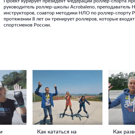
Проект курирует президент Федерации роллер-спорта Яр
руководитель роллер-школы Acrobaleno, преподаватель 
инструкторов, соавтор методики НЛО по роллер-спорту 
протяжении 8 лет он тренирует роллеров, которые входя
спортсменов России.
и
Как кататься на
Как разв