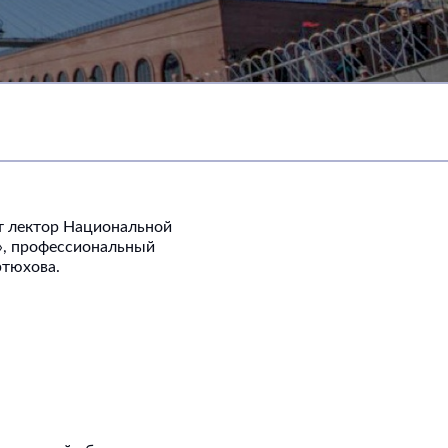
ет лектор Национальной
», профессиональный
ртюхова.