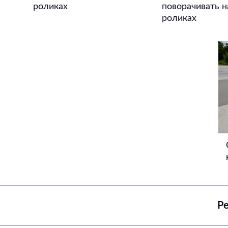
роликах
поворачивать н
роликах
Ре