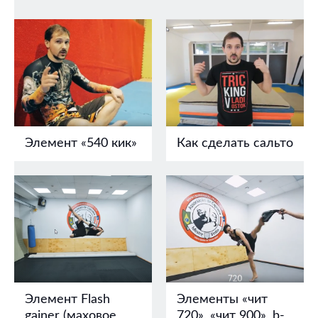
Элемент «540 кик»
Как сделать сальто
Элемент Flash
Элементы «чит
gainer (маховое
720», «чит 900», b-