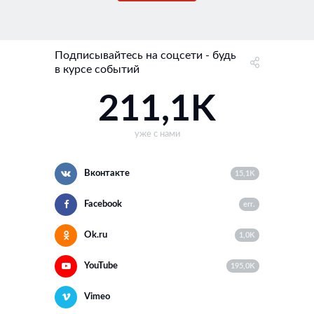
Подписывайтесь на соцсети - будь
в курсе событий
211,1K
уже с нами
Вконтакте
15,1K
Facebook
err.
Ok.ru
1,0K
YouTube
195,0K
Vimeo