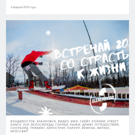
6 февраля 2020 года
ВЛАДИВОСТОК
ХАБАРОВСК
ВИДЕО
BMX, СКЕЙТ, РОЛИКИ
STREET
DANCE
SUP
ВЕЛОСИПЕДЫ
ГОРНЫЕ ЛЫЖИ
ДРИФТ
ПУТЕШЕСТВИЯ
СНОУБОРД
ТРИКИНГ, АКРОСТРИТ, ПАРКУР, ФРИРАН
ФИТНЕС,
КРОССФИТ