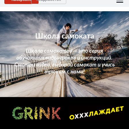
Школа самоката
Школа самокатов
— это серия
обучающих
видеоуроков и инструкций.
Смотри видео, выбирай самокат и учись
трюкам с нами!