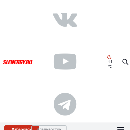
11
°C
Хабаровск
Владивосток