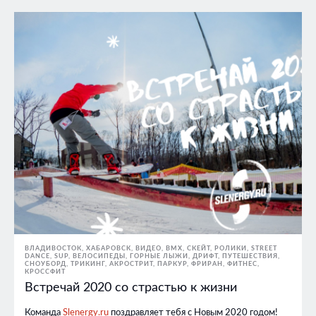
ВЛАДИВОСТОК
ХАБАРОВСК
ВИДЕО
BMX, СКЕЙТ, РОЛИКИ
STREET
DANCE
SUP
ВЕЛОСИПЕДЫ
ГОРНЫЕ ЛЫЖИ
ДРИФТ
ПУТЕШЕСТВИЯ
СНОУБОРД
ТРИКИНГ, АКРОСТРИТ, ПАРКУР, ФРИРАН
ФИТНЕС,
КРОССФИТ
Встречай 2020 со страстью к жизни
Команда
Slenergy.ru
поздравляет тебя с Новым 2020 годом!