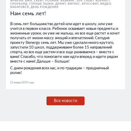
ФРИРАН
BMX, СКЕЙТ, РОЛИКИ
КАЯКИНГ
SUP
СКЕЙТ
ВОРКАУТ
СНОУБОРД
ГОРНЫЕ ЛЫЖИ
ДРИФТ
ФИТНЕС, КРОССФИТ
ВИДЕО
ХАБАРОВСК
ДЕНЬ РОЖДЕНИЯ
Нам семь лет!
В семь лет большинство детей или идет в школу, или уже
учится в первом классе. Ребенок осваивает новые предметы и
жизненные уроки, он уже не малыш, но все еще растет и хочет
получать от жизни массу эмоций и впечатлений. Сегодня
проекту Slenergy семь лет. Мы уже сделали много крутого,
запустили 10 школ, поддерживаем более 15 направлений
спорта, но все еще растем и все еще развиваемся – вместе с
вами! Спасибо, что помогаете нам идти вперед и идете рядом
вместе с нами! Дальше – больше!
С днем рождения всех нас, и по традиции – праздничный
ролик!
21 января 2019 года
Все новости