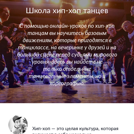
Школа хип-хоп танцев
С помощью онлайн-уроков по хип-хоп
танцам вы научитесь базовым
движениям, которые пригодятся в
танцклассе, на вечеринке у друзей и на
большой сцене перед судьями мирового
уровня. Здесь вы найдете не
только отдельные
танцевальные элементы, но и
хореографию.
Хип-хоп — это целая культура, которая