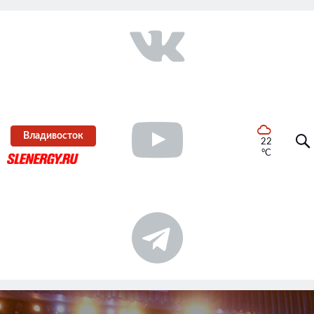
Владивосток
22
°C