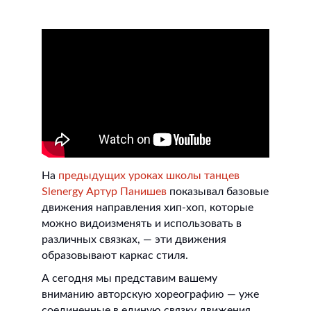
На
предыдущих уроках школы танцев
Slenergy Артур Панишев
показывал базовые
движения направления хип-хоп, которые
можно видоизменять и использовать в
различных связках, — эти движения
образовывают каркас стиля.
А сегодня мы представим вашему
вниманию авторскую хореографию — уже
соединенные в единую связку движения,