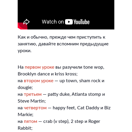
Как и обычно, прежде чем приступить к
занятию, давайте вспомним предыдущие
уроки.
На
первом уроке
вы разучили tone wop,
Brooklyn dance и kriss kross;
на
втором уроке
— up town, sham rock и
dougie;
на
третьем
— patty duke, Atlanta stomp и
Steve Martin;
на
четвертом
— happy feet, Cat Daddy и Biz
Markie;
на
пятом
— crab (v step), 2 step и Roger
Rabbit;