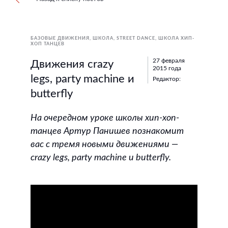
БАЗОВЫЕ ДВИЖЕНИЯ
ШКОЛА
STREET DANCE
ШКОЛА ХИП-
ХОП ТАНЦЕВ
27 февраля
Движения crazy
2015 года
legs, party machine и
Редактор:
butterfly
На очередном уроке школы хип-хоп-
танцев Артур Панишев познакомит
вас с тремя новыми движениями —
crazy legs, party machine и butterfly.