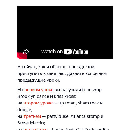
А сейчас, как и обычно, прежде чем
приступить к занятию, давайте вспомним
предыдущие уроки.
На
первом уроке
вы разучили tone wop,
Brooklyn dance и kriss kross;
на
втором уроке
— up town, sham rock и
dougie;
на
третьем
— patty duke, Atlanta stomp и
Steve Martin;
на
четвертом
— happy feet, Cat Daddy и Biz