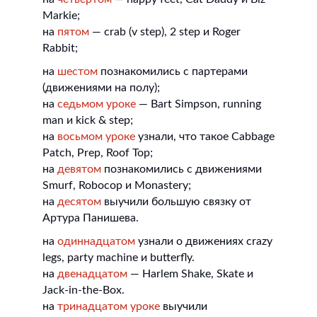
Markie;
на
пятом
— crab (v step), 2 step и Roger
Rabbit;
на
шестом
познакомились с партерами
(движениями на полу);
на
седьмом уроке
— Bart Simpson, running
man и kick & step;
на
восьмом уроке
узнали, что такое Cabbage
Patch, Prep, Roof Top;
на
девятом
познакомились с движениями
Smurf, Robocop и Monastery;
на
десятом
выучили большую связку от
Артура Панишева.
на
одиннадцатом
узнали о движениях crazy
legs, party machine и butterfly.
на
двенадцатом
— Harlem Shake, Skate и
Jack-in-the-Box.
на
тринадцатом уроке
выучили