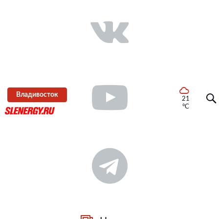
Владивосток
21
°C