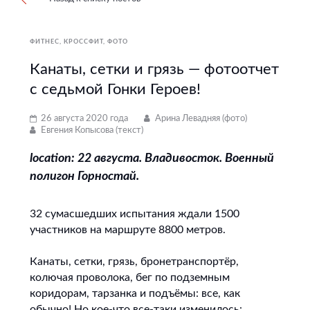
ФИТНЕС, КРОССФИТ
ФОТО
Канаты, сетки и грязь — фотоотчет
с седьмой Гонки Героев!
26 августа 2020 года
Арина Левадняя (фото)
Евгения Копысова (текст)
location: 22 августа. Владивосток. Военный
полигон Горностай.
32 сумасшедших испытания ждали 1500
участников на маршруте 8800 метров.
Канаты, сетки, грязь, бронетранспортёр,
колючая проволока, бег по подземным
коридорам, тарзанка и подъёмы: все, как
обычно! Но кое-что все-таки изменилось: