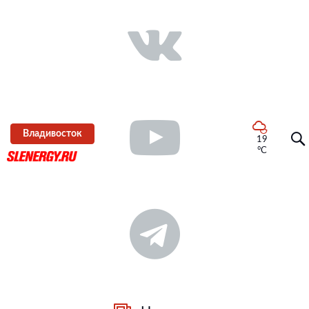
Владивосток
19
°C