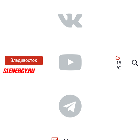
Владивосток
18
°C