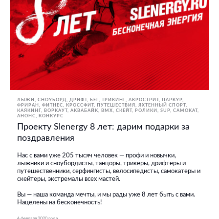
ЛЫЖИ, СНОУБОРД
ДРИФТ
БЕГ
ТРИКИНГ, АКРОСТРИТ, ПАРКУР,
ФРИРАН
ФИТНЕС, КРОССФИТ
ПУТЕШЕСТВИЯ
ЯХТЕННЫЙ СПОРТ
КАЯКИНГ
ВОРКАУТ
АКВАБАЙК
BMX, СКЕЙТ, РОЛИКИ
SUP
САМОКАТ
АНОНС
КОНКУРС
Проекту Slenergy 8 лет: дарим подарки за
поздравления
Нас с вами уже 205 тысяч человек — профи и новычки,
лыжники и сноубордисты, танцоры, трикеры, дрифтеры и
путешественники, серфингисты, велосипедисты, самокатеры и
скейтеры, экстремалы всех мастей.
Вы — наша команда мечты, и мы рады уже 8 лет быть с вами.
Нацелены на бесконечность!
4 февраля 2020 года