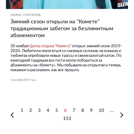
ЛЫЖИ, СНОУБОРД
Зимний сезон открыли на "Комете"
традиционным забегом за безлимитным
абонементом
30 ноября
Центр отдыха "Комета"
открыл зимний сезон 2019-
2020. Любители покататься со снежных склонов, на коньках и
тюбингах опробовали новые трассы и свежезалитый каток. По
ежегодной традиции все гости могли побороться за
абонементы на «Комету». Мы побывали на открытии и теперь
покажем и расскажем, как все прошло.
5 декабря 2019 года
1
2
3
4
5
6
7
8
9
10
...
153