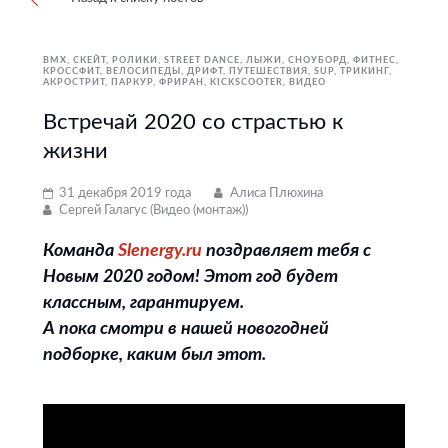
BMX, СКЕЙТ, РОЛИКИ
STREET DANCE
ЛЫЖИ, СНОУБОРД
ФИТНЕС,
КРОССФИТ
ВЕЛОСИПЕДЫ
ДРИФТ
ПУТЕШЕСТВИЯ
SUP
ТРИКИНГ,
АКРОСТРИТ, ПАРКУР, ФРИРАН
KICKSCOOTER
ВИДЕО
Встречай 2020 со страстью к
жизни
31 декабря 2019 года
Алиса Плюхина
Сергей Галагус (Видео (монтаж))
Команда
Slenergy.ru
поздравляет тебя с
Новым 2020 годом! Этот год будет
классным, гарантируем.
А пока смотри в нашей новогодней
подборке, каким был этот.