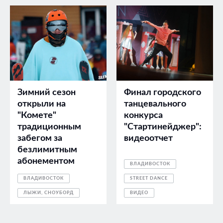
Зимний сезон
Финал городского
открыли на
танцевального
"Комете"
конкурса
традиционным
"Стартинейджер":
забегом за
видеоотчет
безлимитным
абонементом
ВЛАДИВОСТОК
ВЛАДИВОСТОК
STREET DANCE
ЛЫЖИ, СНОУБОРД
ВИДЕО