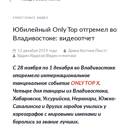
STREET DANCE
ВИДЕО
Юбилейный Only Top отгремел во
Владивостоке: видеоотчет
12 декабря 2019 года
Диана Костина (Текст)
Вадим Ирдисов (Видео и монтаж)
C 28 ноября по 1 декабря во Владивостоке
отгремело интернациональное
танцевальное событие
ONLY TOP X
.
Четыре дня танцоры из Владивостока,
Хабаровска, Уссурийска, Нерюнгри, Южно-
Сахалинска и других городов учились у
хореографов с мировыми именами и
боролись за звание лучших.