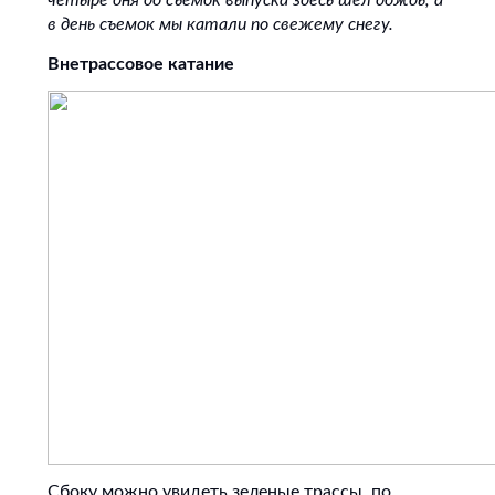
четыре дня до съемок выпуска здесь шел дождь, а
в день съемок мы катали по свежему снегу.
Внетрассовое катание
Сбоку можно увидеть зеленые трассы, по