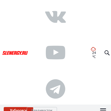
24
°C
Хабаровск
Владивосток