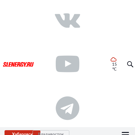
15
°C
Хабаровск
Владивосток