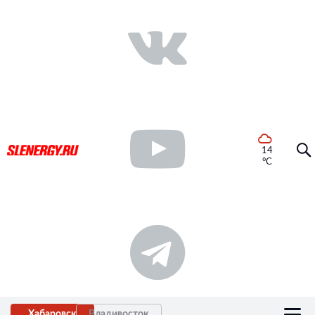
14
°C
Хабаровск
Владивосток