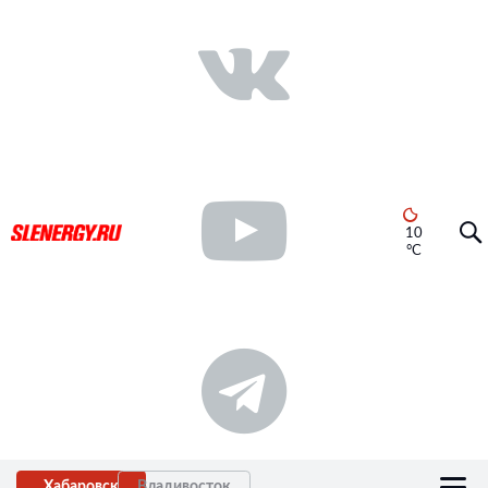
10
°C
Хабаровск
Владивосток