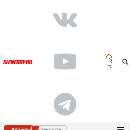
19
°C
Хабаровск
Владивосток