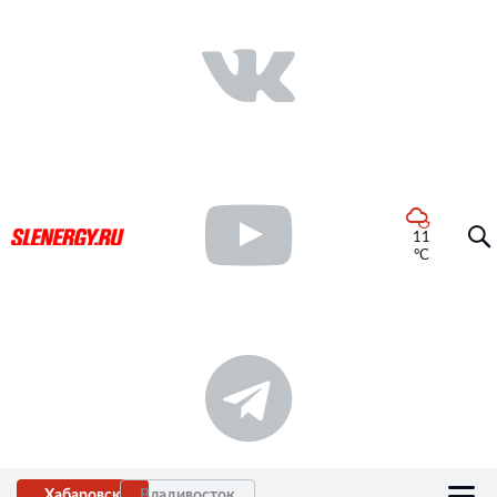
11
°C
Хабаровск
Владивосток