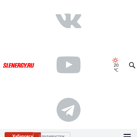
20
°C
Хабаровск
Владивосток