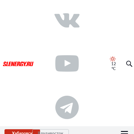
12
°C
Хабаровск
Владивосток