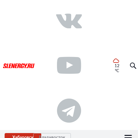
12
°C
Хабаровск
Владивосток