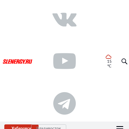
15
°C
Хабаровск
Владивосток