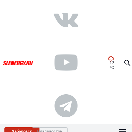
12
°C
Хабаровск
Владивосток