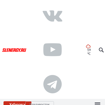
19
°C
Хабаровск
Владивосток