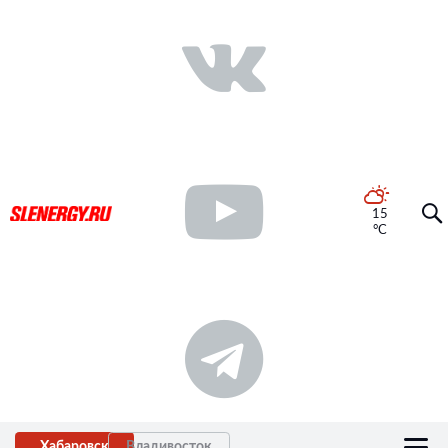
15
°C
Хабаровск
Владивосток