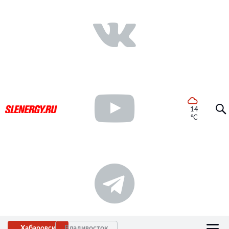
14
°C
Хабаровск
Владивосток