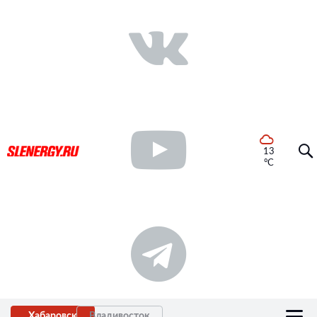
13
°C
Хабаровск
Владивосток