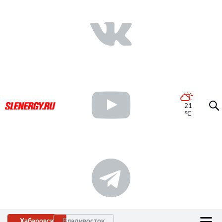
21
°C
Хабаровск
Владивосток