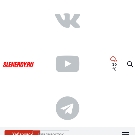
16
°C
Хабаровск
Владивосток