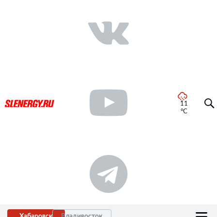
11
°C
Хабаровск
Владивосток