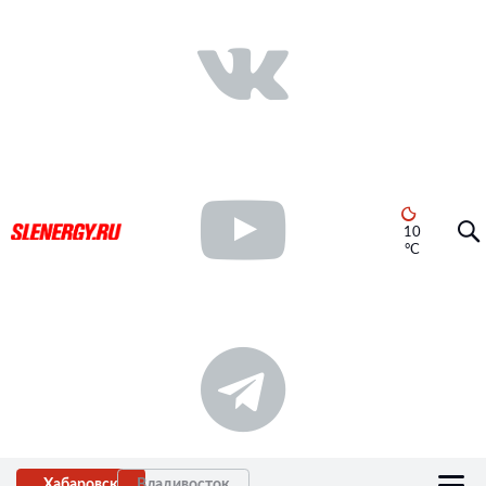
10
°C
Хабаровск
Владивосток