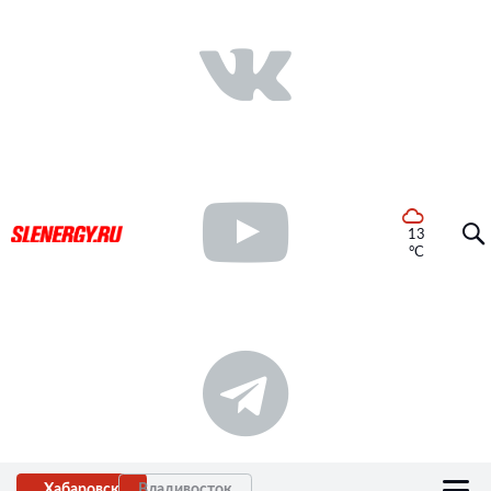
13
°C
Хабаровск
Владивосток