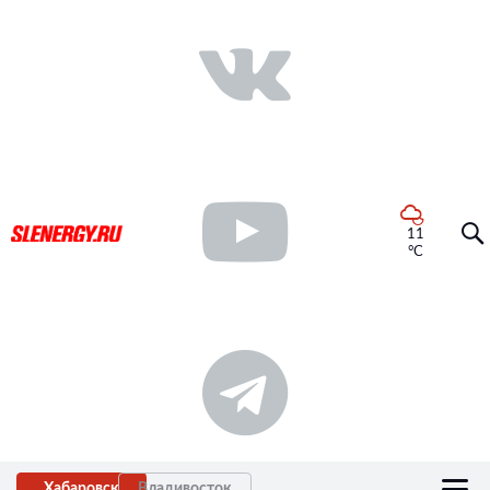
11
°C
Хабаровск
Владивосток