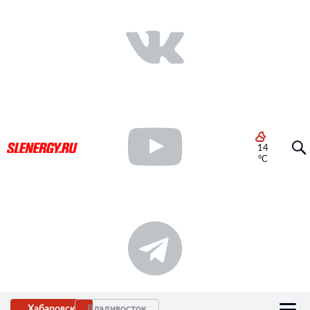
14
°C
Хабаровск
Владивосток