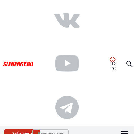
12
°C
Хабаровск
Владивосток