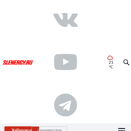
21
°C
Хабаровск
Владивосток