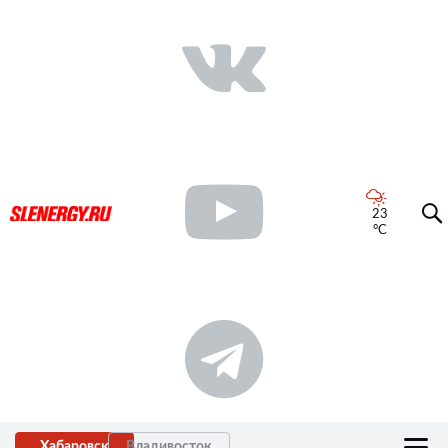
23
°C
Хабаровск
Владивосток