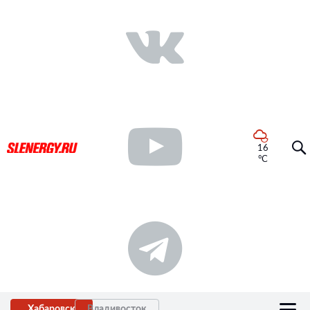
16
°C
Хабаровск
Владивосток