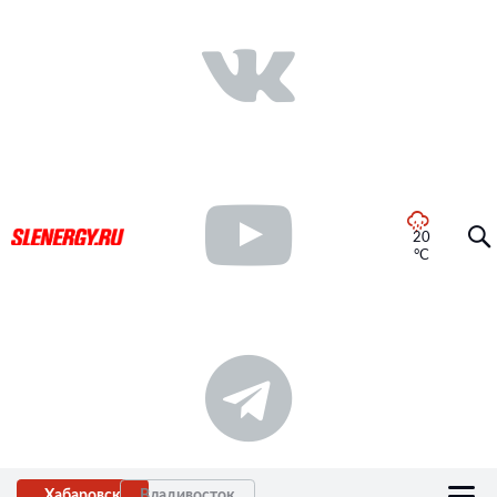
20
°C
Хабаровск
Владивосток