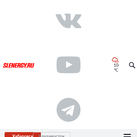
10
°C
Хабаровск
Владивосток