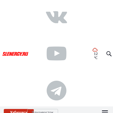
12
°C
Хабаровск
Владивосток