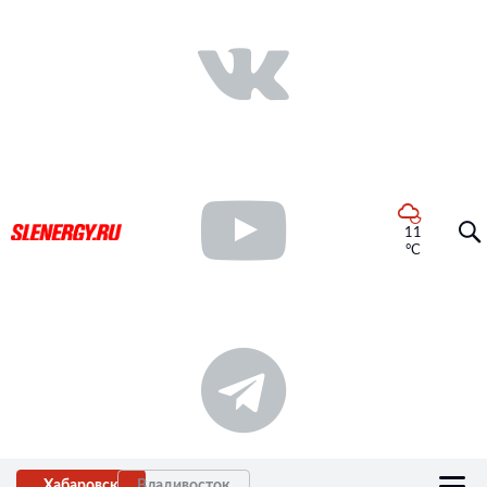
11
°C
Хабаровск
Владивосток