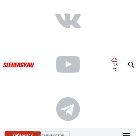
13
°C
Хабаровск
Владивосток