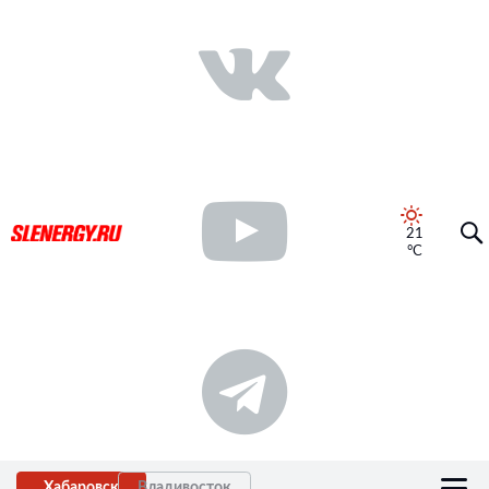
21
°C
Хабаровск
Владивосток