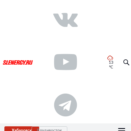
13
°C
Хабаровск
Владивосток